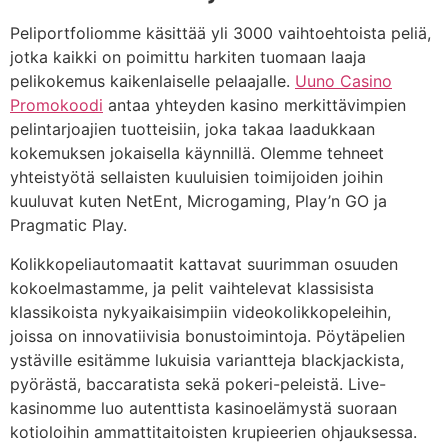
Peliportfoliomme käsittää yli 3000 vaihtoehtoista peliä,
jotka kaikki on poimittu harkiten tuomaan laaja
pelikokemus kaikenlaiselle pelaajalle.
Uuno Casino
Promokoodi
antaa yhteyden kasino merkittävimpien
pelintarjoajien tuotteisiin, joka takaa laadukkaan
kokemuksen jokaisella käynnillä. Olemme tehneet
yhteistyötä sellaisten kuuluisien toimijoiden joihin
kuuluvat kuten NetEnt, Microgaming, Play’n GO ja
Pragmatic Play.
Kolikkopeliautomaatit kattavat suurimman osuuden
kokoelmastamme, ja pelit vaihtelevat klassisista
klassikoista nykyaikaisimpiin videokolikkopeleihin,
joissa on innovatiivisia bonustoimintoja. Pöytäpelien
ystäville esitämme lukuisia variantteja blackjackista,
pyörästä, baccaratista sekä pokeri-peleistä. Live-
kasinomme luo autenttista kasinoelämystä suoraan
kotioloihin ammattitaitoisten krupieerien ohjauksessa.