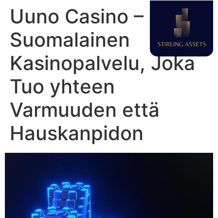
Uuno Casino –
Suomalainen
Kasinopalvelu, Joka
Tuo yhteen
Varmuuden että
Hauskanpidon