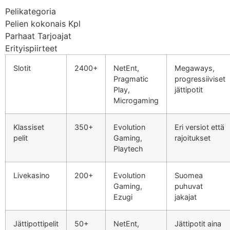
Pelikategoria
Pelien kokonais Kpl
Parhaat Tarjoajat
Erityispiirteet
Slotit
2400+
NetEnt,
Megaways,
Pragmatic
progressiiviset
Play,
jättipotit
Microgaming
Klassiset
350+
Evolution
Eri versiot että
pelit
Gaming,
rajoitukset
Playtech
Livekasino
200+
Evolution
Suomea
Gaming,
puhuvat
Ezugi
jakajat
Jättipottipelit
50+
NetEnt,
Jättipotit aina