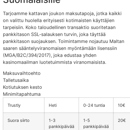
Tarjoamme kattavan joukon maksutapoja, jotka kaikki
on valittu huolella erityisesti kotimaisten käyttäjien
tarpeisiin. Koko taloudellinen transaktio suoritetaan
pankkitason SSL-salauksen turvin, joka täyttää
pankkitason suojauksen. Toimintamme nojautuu Maltan
saaren sääntelyviranomaisen myöntämään lisenssiin
(MGA/B2C/394/2017), joka edustaa yhden
kasinomaailman luotetuimmista viranomaisista.
Maksuvaihtoehto
Talletusaika
Kotiutuksen kesto
Minimitapahtuma
Trustly
Heti
0-24 tuntia
10€
Suora siirto
1-3
1-5
20€
pankkipäivää
pankkipäivää