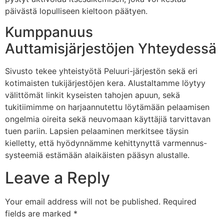
päivästä lopulliseen kieltoon päätyen.
Kumppanuus
Auttamisjärjestöjen Yhteydessä
Sivusto tekee yhteistyötä Peluuri-järjestön sekä eri
kotimaisten tukijärjestöjen kera. Alustaltamme löytyy
välittömät linkit kyseisten tahojen apuun, sekä
tukitiimimme on harjaannutettu löytämään pelaamisen
ongelmia oireita sekä neuvomaan käyttäjiä tarvittavan
tuen pariin. Lapsien pelaaminen merkitsee täysin
kielletty, että hyödynnämme kehittynyttä varmennus-
systeemiä estämään alaikäisten pääsyn alustalle.
Leave a Reply
Your email address will not be published.
Required
fields are marked
*