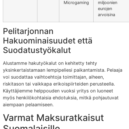
Microgaming
miljoonien
eurojen
arvoisina
Pelitarjonnan
Hakuominaisuudet että
Suodatustyökalut
Alustamme hakutyökalut on kehitetty tehty
yksinkertaistamaan lempipeliesi paikantamista. Pelaaja
voi suodattaa vaihtoehtoja toimittajan, aiheen,
riskitason tai vaikkapa erikoispiirteiden perusteella.
Käyttäjiemme helppouden vuoksi yritys on luoneet
myös henkilökohtaisia ehdotuksia, mitkä pohjautuvat
aiempaan pelaamiseen.
Varmat Maksuratkaisut
Suomalaisille