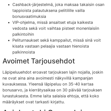
Cashback-järjestelmä, joka maksaa takaisin osan
tappioista palautuksena pelitilille vailla
bonusvaatimuksia
VIP-ohjelma, missä ansaitset etuja kaikesta
vedosta sekä voit vaihtaa pisteet monenlaisiin
palkintoihin
Peliturnaukset sekä kamppailut, missä sinä voit
kisata vastaan pelaajia vastaan hienoista
palkinnoista
Avoimet Tarjousehdot
Läpipeluuehdot eroavat tarjouksen lajin nojalla, joskin
ne ovat aina aina avoimesti näkyvillä kampanjan
kuvauksessa. Yleensä läpipeluu on 35-40 kertaa
bonusarvo, ja kierrätysaikaa on 30 päivää tarjouksen
lunastuksesta. Emme laita salaisia ehtoja, että koko
määräykset ovat tarkasti kirjattu.