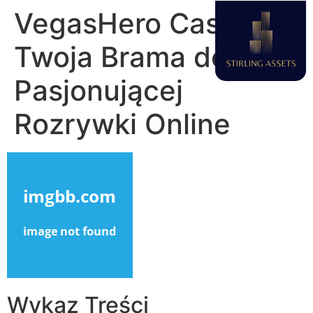
VegasHero Casino –
Twoja Brama do
Pasjonującej
Rozrywki Online
Wykaz Treści