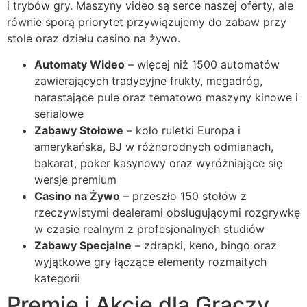
i trybów gry. Maszyny video są serce naszej oferty, ale
równie sporą priorytet przywiązujemy do zabaw przy
stole oraz działu casino na żywo.
Automaty Wideo
– więcej niż 1500 automatów
zawierających tradycyjne frukty, megadróg,
narastające pule oraz tematowo maszyny kinowe i
serialowe
Zabawy Stołowe
– koło ruletki Europa i
amerykańska, BJ w różnorodnych odmianach,
bakarat, poker kasynowy oraz wyróżniające się
wersje premium
Casino na Żywo
– przeszło 150 stołów z
rzeczywistymi dealerami obsługującymi rozgrywkę
w czasie realnym z profesjonalnych studiów
Zabawy Specjalne
– zdrapki, keno, bingo oraz
wyjątkowe gry łączące elementy rozmaitych
kategorii
Premie i Akcje dla Graczy