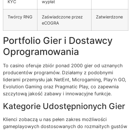
KYC
wypłat
Twórcy RNG
Zaświadczone przez
Zatwierdzone
eCOGRA
Portfolio Gier i Dostawcy
Oprogramowania
To casino oferuje zbiór ponad 2000 gier od uznanych
producentów programów. Działamy z podobnymi
liderami przemysłu jak NetEnt, Microgaming, Play’n GO,
Evolution Gaming oraz Pragmatic Play, co zapewnia
szczytową jakość zabawy i innowacyjne funkcje.
Kategorie Udostępnionych Gier
Klienci zobaczą u nas pełen zakres możliwości
gameplayowych dostosowanych do rozmaitych gustów