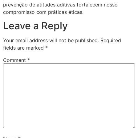
prevenção de atitudes aditivas fortalecem nosso
compromisso com práticas éticas.
Leave a Reply
Your email address will not be published.
Required
fields are marked
*
Comment
*