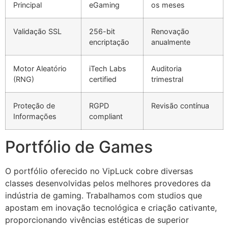
Principal
eGaming
os meses
Validação SSL
256-bit
Renovação
encriptação
anualmente
Motor Aleatório
iTech Labs
Auditoria
(RNG)
certified
trimestral
Proteção de
RGPD
Revisão contínua
Informações
compliant
Portfólio de Games
O portfólio oferecido no VipLuck cobre diversas
classes desenvolvidas pelos melhores provedores da
indústria de gaming. Trabalhamos com studios que
apostam em inovação tecnológica e criação cativante,
proporcionando vivências estéticas de superior