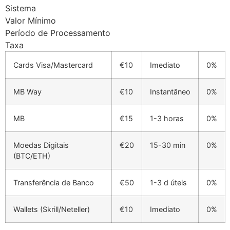
Sistema
Valor Mínimo
Período de Processamento
Taxa
Cards Visa/Mastercard
€10
Imediato
0%
MB Way
€10
Instantâneo
0%
MB
€15
1-3 horas
0%
Moedas Digitais
€20
15-30 min
0%
(BTC/ETH)
Transferência de Banco
€50
1-3 d úteis
0%
Wallets (Skrill/Neteller)
€10
Imediato
0%