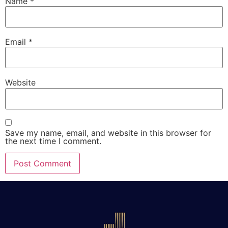
Name
*
Email
*
Website
Save my name, email, and website in this browser for
the next time I comment.