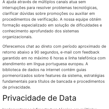
A ajuda através de múltiplos canais atua sem
interrupções para resolver problemas tecnológicas,
clarificar dúvidas sobre promoções ou auxiliar em
procedimentos de verificação. A nossa equipe obtém
formação especializado em solução de dificuldades e
conhecimento aprofundado dos sistemas
organizacionais.
Oferecemos chat ao direto com período aproximado de
retorno abaixo a 90 segundos, e-mail com feedback
garantido em no máximo 6 horas e linha telefónica com
atendimento em língua portuguesa europeu. A
biblioteca de dados na internet contém guias
pormenorizados sobre features da sistema, estratégias
fundamentais para títulos de bancada e procedimentos
de privacidade.
Privacidade de Data