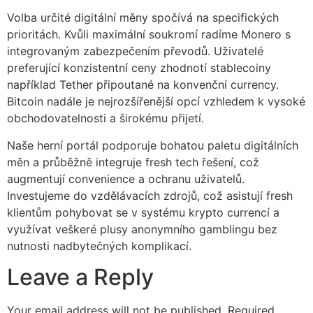
Volba určité digitální měny spočívá na specifických
prioritách. Kvůli maximální soukromí radíme Monero s
integrovaným zabezpečením převodů. Uživatelé
preferující konzistentní ceny zhodnotí stablecoiny
například Tether připoutané na konvenční currency.
Bitcoin nadále je nejrozšířenější opcí vzhledem k vysoké
obchodovatelnosti a širokému přijetí.
Naše herní portál podporuje bohatou paletu digitálních
měn a průběžně integruje fresh tech řešení, což
augmentují convenience a ochranu uživatelů.
Investujeme do vzdělávacích zdrojů, což asistují fresh
klientům pohybovat se v systému krypto currencí a
využívat veškeré plusy anonymního gamblingu bez
nutnosti nadbytečných komplikací.
Leave a Reply
Your email address will not be published.
Required