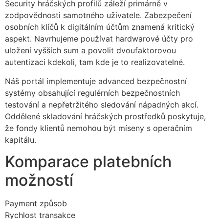
Security hráčských profilů záleží primárně v
zodpovědnosti samotného uživatele. Zabezpečení
osobních klíčů k digitálním účtům znamená kritický
aspekt. Navrhujeme používat hardwarové účty pro
uložení vyšších sum a povolit dvoufaktorovou
autentizaci kdekoli, tam kde je to realizovatelné.
Náš portál implementuje advanced bezpečnostní
systémy obsahující regulérních bezpečnostních
testování a nepřetržitého sledování nápadných akcí.
Oddělené skladování hráčských prostředků poskytuje,
že fondy klientů nemohou být míseny s operačním
kapitálu.
Komparace platebních
možností
Payment způsob
Rychlost transakce