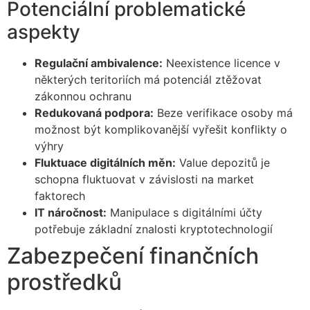
Potenciální problematické
aspekty
Regulační ambivalence:
Neexistence licence v
některých teritoriích má potenciál ztěžovat
zákonnou ochranu
Redukovaná podpora:
Beze verifikace osoby má
možnost být komplikovanější vyřešit konflikty o
výhry
Fluktuace digitálních měn:
Value depozitů je
schopna fluktuovat v závislosti na market
faktorech
IT náročnost:
Manipulace s digitálními účty
potřebuje základní znalosti kryptotechnologií
Zabezpečení finančních
prostředků