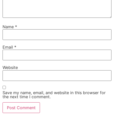
Name
*
Email
*
Website
Save my name, email, and website in this browser for
the next time I comment.