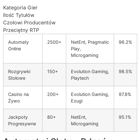
Kategoria Gier
Ilość Tytułów
Czołowi Producentów
Przeciętny RTP
Automaty
2500+
NetEnt, Pragmatic
96.2%
Online
Play,
Microgaming
Rozgrywki
150+
Evolution Gaming,
98.5%
Stołowe
Playtech
Casino na
200+
Evolution Gaming,
97.8%
Żywo
Ezugi
Jackpoty
80+
NetEnt,
95.1%
Progresywne
Microgaming