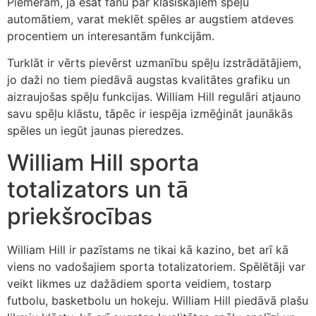
Piemēram, ja esat fanu par klasiskajiem spēļu
automātiem, varat meklēt spēles ar augstiem atdeves
procentiem un interesantām funkcijām.
Turklāt ir vērts pievērst uzmanību spēļu izstrādātājiem,
jo daži no tiem piedāvā augstas kvalitātes grafiku un
aizraujošas spēļu funkcijas. William Hill regulāri atjauno
savu spēļu klāstu, tāpēc ir iespēja izmēģināt jaunākās
spēles un iegūt jaunas pieredzes.
William Hill sporta
totalizators un tā
priekšrocības
William Hill ir pazīstams ne tikai kā kazino, bet arī kā
viens no vadošajiem sporta totalizatoriem. Spēlētāji var
veikt likmes uz dažādiem sporta veidiem, tostarp
futbolu, basketbolu un hokeju. William Hill piedāvā plašu