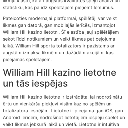
likmju klāstu, kā arī augstas kvalitātes spēļu analīzi un
statistiku, kas palīdz spēlētājiem pieņemt lēmumus.
Pateicoties modernajai platformai, spēlētāji var veikt
likmes gan datorā, gan mobilajās ierīcēs, izmantojot
William Hill kazino lietotni. Šī elastība ļauj spēlētājiem
sekot līdzi notikumiem un veikt likmes pat ceļojuma
laikā. William Hill sporta totalizators ir pazīstams ar
augstām izmaksa likmēm un dažādām akcijām, kas
pieejamas spēlētājiem.
William Hill kazino lietotne
un tās iespējas
William Hill kazino lietotne ir izstrādāta, lai nodrošinātu
ērtu un vienkāršu piekļuvi visām kazino spēlēm un
totalizatora iespējām. Lietotne ir pieejama gan iOS, gan
Android ierīcēm, nodrošinot lietotājiem iespēju spēlēt un
veikt likmes jebkurā laikā un vietā. Lietotne ir intuitīva