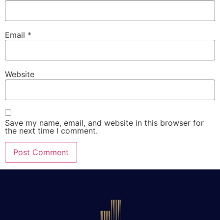
Email
*
Website
Save my name, email, and website in this browser for
the next time I comment.