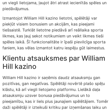
un viegli lietojama, ļaujot ātri atrast iecienītās spēles un
piedāvājumus.
Izmantojot William Hill kazino lietotni, spēlētāji var
piekļūt visiem bonusiem un akcijām, kas pieejami
tiešsaistē. Turklāt lietotne piedāvā arī reāllaika sporta
likmes, kas ļauj sekot notikumiem un veikt likmes tieši
spēles laikā. Šī funkcionalitāte ir īpaši pievilcīga sporta
faniem, kas vēlas izmantot katru iespēju gūt laimestus.
Klientu atsauksmes par William
Hill kazino
William Hill kazino ir saņēmis daudz atsauksmju gan
pozitīvas, gan negatīvas. Spēlētāji novērtē plašo spēļu
klāstu, kā arī viegli lietojamo platformu. Lielākā daļa
atsauksmju uzsver bonusa piedāvājumus un to
pieejamību, kas ir liels plus jaunajiem spēlētājiem. Tomēr
daži spēlētāji ir izteikuši kritiku par izņemšanas laiku un