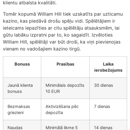
klientu atbalsta kvalitāti.
Tomēr kopumā William Hill tiek uzskatīts par uzticamu
kazino, kas piedāvā drošu spēļu vidi. Spēlētājiem ir
ieteicams iepazīties ar citu spēlētāju atsauksmēm, lai
gūtu labāku izpratni par to, ko sagaidīt. Izvēloties
William Hill, spēlētāji var būt droši, ka viņi pievienojas
vienam no vadošajiem kazino tirgū.
Bonuss
Prasības
Laika
ierobežojums
Jaunā klienta
Minimālais depozīts
30 dienas
bonuss
10 EUR
Bezmaksas
Aktivizēšana pēc
7 dienas
griezieni
depozīta
Naudas
Minimālā likme 5
14 dienas