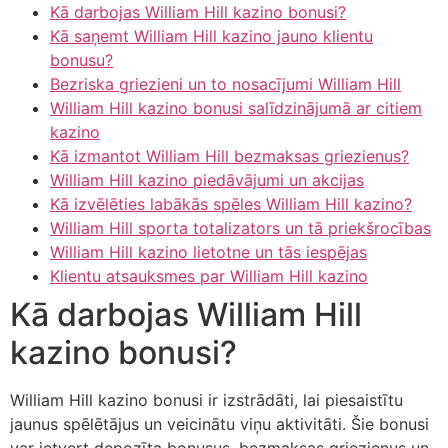
Kā darbojas William Hill kazino bonusi?
Kā saņemt William Hill kazino jauno klientu
bonusu?
Bezriska griezieni un to nosacījumi William Hill
William Hill kazino bonusi salīdzinājumā ar citiem
kazino
Kā izmantot William Hill bezmaksas griezienus?
William Hill kazino piedāvājumi un akcijas
Kā izvēlēties labākās spēles William Hill kazino?
William Hill sporta totalizators un tā priekšrocības
William Hill kazino lietotne un tās iespējas
Klientu atsauksmes par William Hill kazino
Kā darbojas William Hill
kazino bonusi?
William Hill kazino bonusi ir izstrādāti, lai piesaistītu
jaunus spēlētājus un veicinātu viņu aktivitāti. Šie bonusi