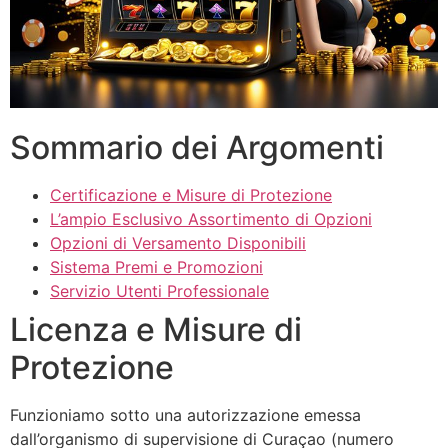
Sommario dei Argomenti
Certificazione e Misure di Protezione
L’ampio Esclusivo Assortimento di Opzioni
Opzioni di Versamento Disponibili
Sistema Premi e Promozioni
Servizio Utenti Professionale
Licenza e Misure di
Protezione
Funzioniamo sotto una autorizzazione emessa
dall’organismo di supervisione di Curaçao (numero